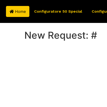
Home
Configuratore 50 Special
Configu
New Request: #