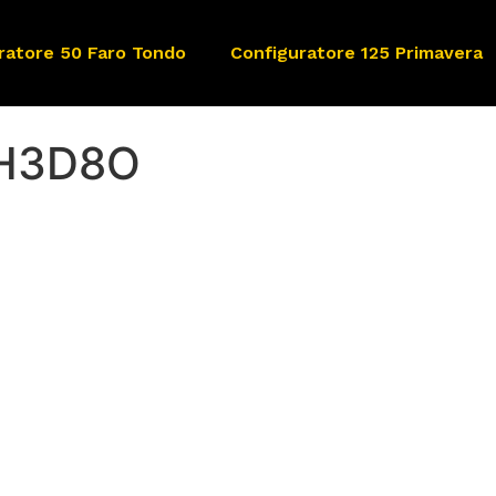
ratore 50 Faro Tondo
Configuratore 125 Primavera
AH3D8O