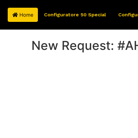
Home
Configuratore 50 Special
Configu
New Request: #