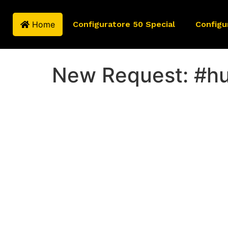
Home
Configuratore 50 Special
Configu
New Request: #h