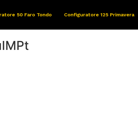
ratore 50 Faro Tondo
Configuratore 125 Primavera
uIMPt