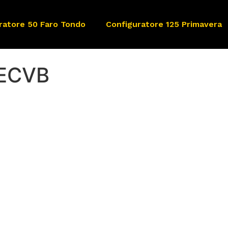
ratore 50 Faro Tondo
Configuratore 125 Primavera
kECVB