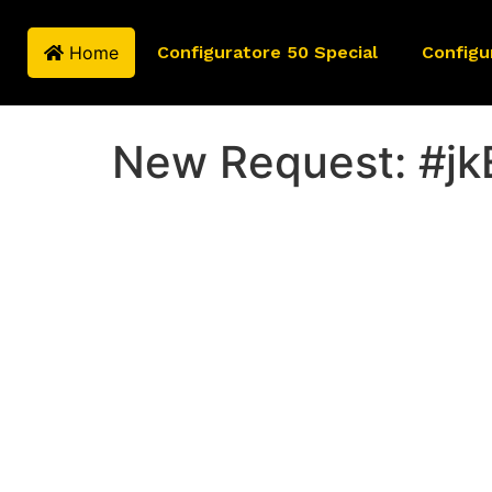
Home
Configuratore 50 Special
Configu
New Request: #j